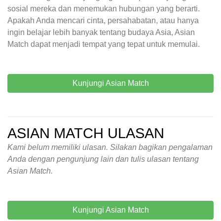
sosial mereka dan menemukan hubungan yang berarti.
Apakah Anda mencari cinta, persahabatan, atau hanya
ingin belajar lebih banyak tentang budaya Asia, Asian
Match dapat menjadi tempat yang tepat untuk memulai.
Kunjungi Asian Match
ASIAN MATCH ULASAN
Kami belum memiliki ulasan. Silakan bagikan pengalaman
Anda dengan pengunjung lain dan tulis ulasan tentang
Asian Match.
Kunjungi Asian Match