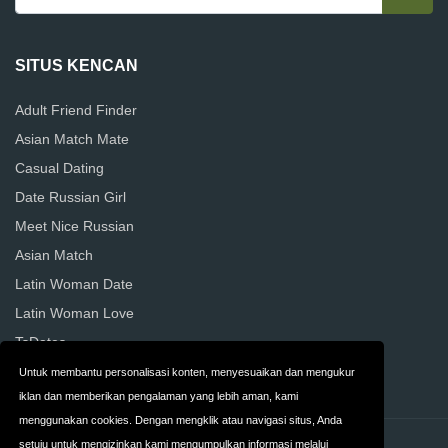
SITUS KENCAN
Adult Friend Finder
Asian Match Mate
Casual Dating
Date Russian Girl
Meet Nice Russian
Asian Match
Latin Woman Date
Latin Woman Love
TsDates
Swing
Untuk membantu personalisasi konten, menyesuaikan dan mengukur
iklan dan memberikan pengalaman yang lebih aman, kami
menggunakan cookies. Dengan mengklik atau navigasi situs, Anda
setuju untuk mengizinkan kami mengumpulkan informasi melalui
Kontak
Privasi