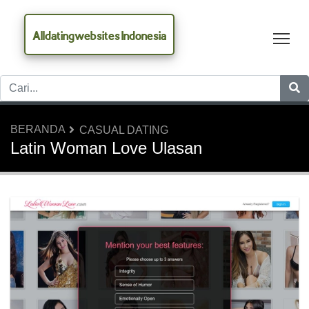
Alldatingwebsites Indonesia
Tog
BERANDA
CASUAL DATING
Latin Woman Love Ulasan