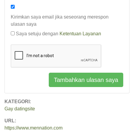
Kirimkan saya email jika seseorang merespon
ulasan saya
Saya setuju dengan
Ketentuan Layanan
Tambahkan ulasan saya
KATEGORI:
Gay datingsite
URL:
https://www.mennation.com