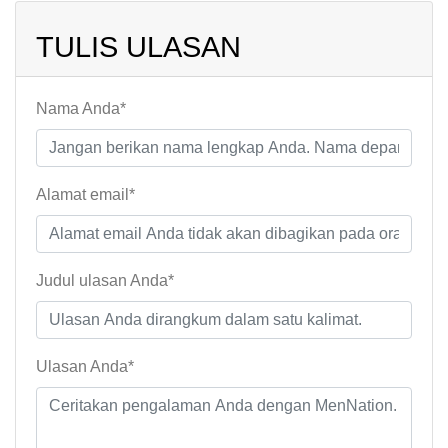
TULIS ULASAN
Nama Anda*
Alamat email*
Judul ulasan Anda*
Ulasan Anda*