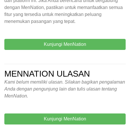
dari platform ini. Jika Anda berencana untuk bergabung
dengan MenNation, pastikan untuk memanfaatkan semua
fitur yang tersedia untuk meningkatkan peluang
menemukan pasangan yang tepat.
Kunjungi MenNation
MENNATION ULASAN
Kami belum memiliki ulasan. Silakan bagikan pengalaman
Anda dengan pengunjung lain dan tulis ulasan tentang
MenNation.
Kunjungi MenNation