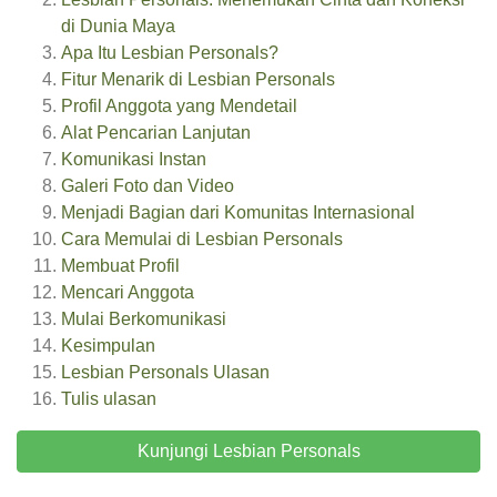
di Dunia Maya
Apa Itu Lesbian Personals?
Fitur Menarik di Lesbian Personals
Profil Anggota yang Mendetail
Alat Pencarian Lanjutan
Komunikasi Instan
Galeri Foto dan Video
Menjadi Bagian dari Komunitas Internasional
Cara Memulai di Lesbian Personals
Membuat Profil
Mencari Anggota
Mulai Berkomunikasi
Kesimpulan
Lesbian Personals
Ulasan
Tulis ulasan
Kunjungi Lesbian Personals