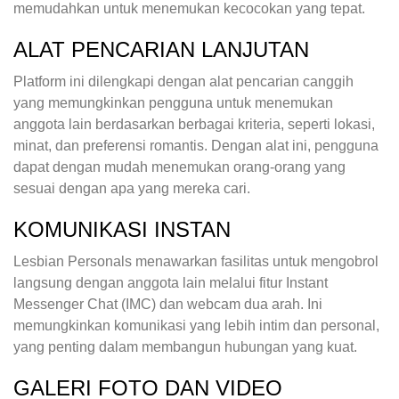
memudahkan untuk menemukan kecocokan yang tepat.
ALAT PENCARIAN LANJUTAN
Platform ini dilengkapi dengan alat pencarian canggih
yang memungkinkan pengguna untuk menemukan
anggota lain berdasarkan berbagai kriteria, seperti lokasi,
minat, dan preferensi romantis. Dengan alat ini, pengguna
dapat dengan mudah menemukan orang-orang yang
sesuai dengan apa yang mereka cari.
KOMUNIKASI INSTAN
Lesbian Personals menawarkan fasilitas untuk mengobrol
langsung dengan anggota lain melalui fitur Instant
Messenger Chat (IMC) dan webcam dua arah. Ini
memungkinkan komunikasi yang lebih intim dan personal,
yang penting dalam membangun hubungan yang kuat.
GALERI FOTO DAN VIDEO