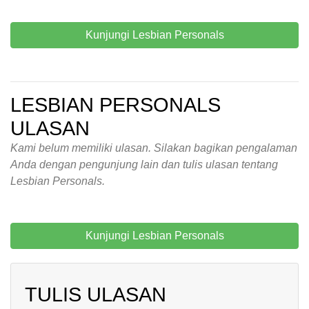
Kunjungi Lesbian Personals
LESBIAN PERSONALS
ULASAN
Kami belum memiliki ulasan. Silakan bagikan pengalaman
Anda dengan pengunjung lain dan tulis ulasan tentang
Lesbian Personals.
Kunjungi Lesbian Personals
TULIS ULASAN