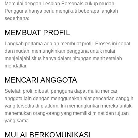
Memulai dengan Lesbian Personals cukup mudah.
Pengguna hanya perlu mengikuti beberapa langkah
sederhana:
MEMBUAT PROFIL
Langkah pertama adalah membuat profil. Proses ini cepat
dan mudah, memungkinkan pengguna untuk mulai
menjelajahi situs hanya dalam hitungan menit setelah
mendaftar.
MENCARI ANGGOTA
Setelah profil dibuat, pengguna dapat mulai mencari
anggota lain dengan menggunakan alat pencarian canggih
yang tersedia di platform. Ini memungkinkan mereka untuk
menemukan orang-orang yang memiliki minat dan tujuan
yang sama.
MULAI BERKOMUNIKASI