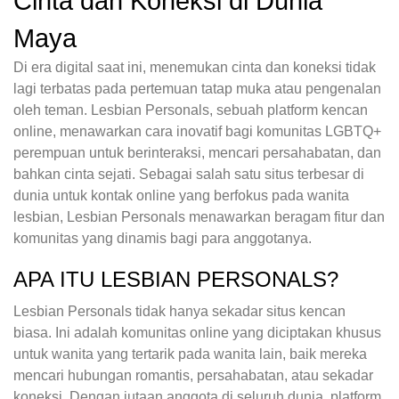
Cinta dan Koneksi di Dunia
Maya
Di era digital saat ini, menemukan cinta dan koneksi tidak
lagi terbatas pada pertemuan tatap muka atau pengenalan
oleh teman. Lesbian Personals, sebuah platform kencan
online, menawarkan cara inovatif bagi komunitas LGBTQ+
perempuan untuk berinteraksi, mencari persahabatan, dan
bahkan cinta sejati. Sebagai salah satu situs terbesar di
dunia untuk kontak online yang berfokus pada wanita
lesbian, Lesbian Personals menawarkan beragam fitur dan
komunitas yang dinamis bagi para anggotanya.
APA ITU LESBIAN PERSONALS?
Lesbian Personals tidak hanya sekadar situs kencan
biasa. Ini adalah komunitas online yang diciptakan khusus
untuk wanita yang tertarik pada wanita lain, baik mereka
mencari hubungan romantis, persahabatan, atau sekadar
koneksi. Dengan jutaan anggota di seluruh dunia, platform