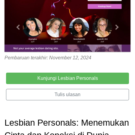
Pembaruan terakhir: November 12, 2024
Kunjungi Lesbian Personals
Tulis ulasan
Lesbian Personals: Menemukan